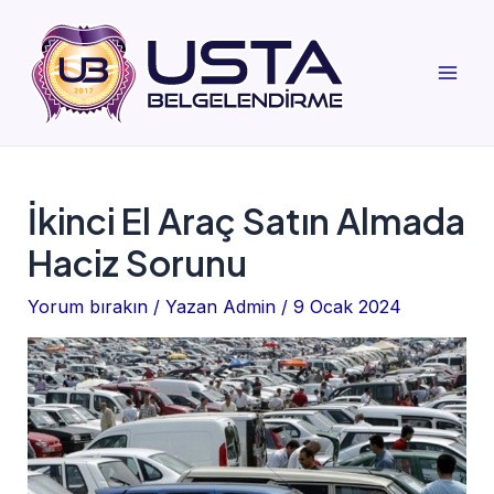
İçeriğe
atla
Mai
Men
İkinci El Araç Satın Almada
Haciz Sorunu
Yorum bırakın
/ Yazan
Admin
/
9 Ocak 2024