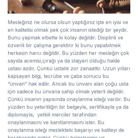
Mesleğiniz ne olursa olsun yaptığınız işte en iyisi ve
en kalitelisi olmak pek çok insanın istediği bir şeydir.
Bunu yapmak elbette ki kolay değildir. Disiplinli ve
özverili bir çalışma gerektirir ki bunu yapabilmek
herkesin harcı değildir. Bu yüzden her mesleğin çok
sayıda acemisi,çırağı ya da stajyeri olduğu halde
ustası azdır. Çünkü ustalık zor zanaattir. Uzun yılları
kapsayan bilgi, tecrübe ve çaba sonucu bu
“ünvan” hak edilir. Ancak bu ünvanı alan çoğu usta
için sadece bu ünvana sahip olmak yeterli değildir.
Çünkü insanın yapısında onaylanma isteği vardır. Bu
yüzden bu yeterliliğin bir belgeyle, sertifikayla ya da
diplomayla, yetkili merciler tarafından
onaylanmasını ve kanıtlanmasını ister. Bu
onaylanma isteği meslekteki başarıyı ve kaliteyi de
beraberinde getirir. Çünkü belgelenmiş ve