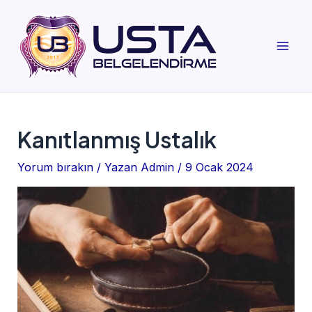
İçeriğe
atla
Mai
Men
Kanıtlanmış Ustalık
Yorum bırakın
/ Yazan
Admin
/
9 Ocak 2024